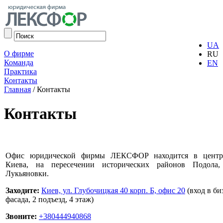
UA
О фирме
RU
Команда
EN
Практика
Контакты
Главная
/
Контакты
Контакты
Офис юридической фирмы ЛЕКСФОР находится в центра
Киева, на пересечении исторических районов Подола
Лукьяновки.
Заходите:
Киев, ул. Глубочицкая 40 корп. Б, офис 20
(вход в би
фасада, 2 подъезд, 4 этаж)
Звоните:
+380444940868